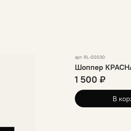
арт.
RL-00030
Шоппер КРАС
1 500 ₽
В кор